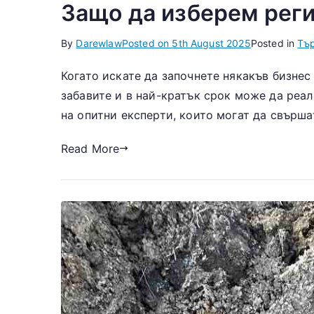
Защо да изберем рег
By
Darewlaw
Posted on
5th August 2025
Posted in
Тъ
Когато искате да започнете някакъв бизнес
забавите и в най-кратък срок може да реал
на опитни експерти, които могат да свърша
Read More