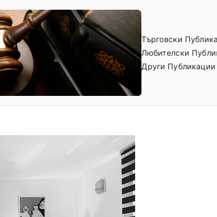
Търговски Публик
Любителски Публи
Law-rev
Търговско, Гражда
Други Публикации
Бизнес