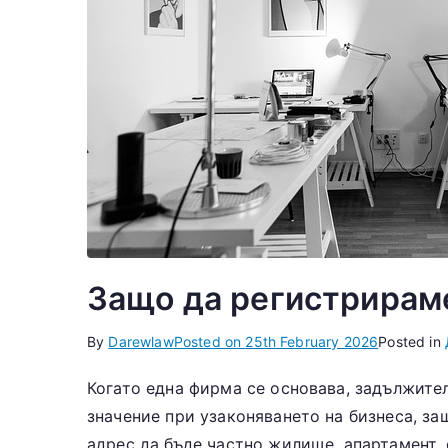
Защо да регистрираме
By
Darewlaw
Posted on
25th February 2026
Posted in
Когато една фирма се основава, задължите
значение при узаконяването на бизнеса, за
адрес да бъде частно жилище, апартамент, 