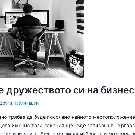
 дружеството си на бизнес
Други Публикации
лно трябва да бъде посочено нейното местоположение
щото именно тази локация ще бъде записана в Търговс
офис или друго. Бихте могли да изберете и модерен в