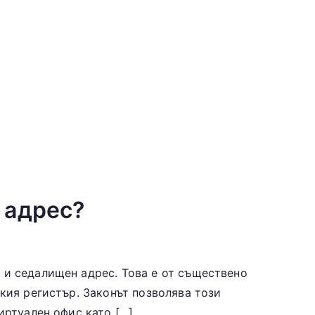
 адрес?
 и седалищен адрес. Това е от съществено
кия регистър. Законът позволява този
иртуален офис като […]