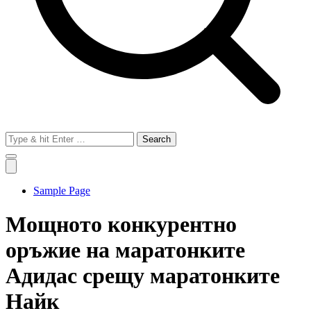
Search
for:
Sample Page
Мощното конкурентно
оръжие на маратонките
Адидас срещу маратонките
Найк