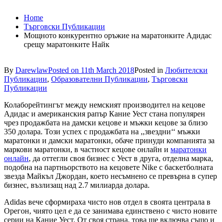
Home
Търговски Публикации
Мощното конкурентно оръжие на маратонките Адидас
срещу маратонките Найк
By
Darewlaw
Posted on
11th March 2018
Posted in
Любителски
Публикации
,
Образователни Публикации
,
Търговски
Публикации
Колаборейтингът между немският производител на кецове
Адидас и американския рапър Кание Уест стана популярен
чрез продажбата на дамски кецове и мъжки кецове за близо
350 долара. Този успех с продажбата на ,,звездни‘‘ мъжки
маратонки и дамски маратонки, обаче принуди компанията за
маркови маратонки, в частност кецове онлайн и
маратонки
онлайн
, да оттегли своя бизнес с Уест в друга, отделна марка,
подобна на партньорството на кецовете Nike с баскетболната
звезда Майкъл Джордан, което несъмнено се превърна в супер
бизнес, възлизащ над 2.7 милиарда долара.
Adidas вече сформираха чисто нов отдел в своята централа в
Орегон, чиято цел е да се занимава единствено с чисто новите
серии на Кание Уест. От своя страна, това ще включва също и