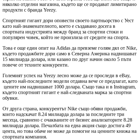
няколко отделни магазина, където ще се продават лимитирано
продукти с бранда Yeezy.
Спортният гигант дори оповести своето партньорство с Уест
като най-знаменателното, което е създавано досега в
спортната индустрията между бранд за спортни стоки и
популярен човек, който не произлиза от средите на спорта.
Това е още един опит на Adidas да превземе голям дял от Nike,
където продажбите дори само в Северна Америка надвишават
15 милиарда долара, или казано по друг начин около 5 пъти
повече от техните конкуренти.
Големият успех на Yeezy лесно може да се проследи в eBay,
където най-последните модели отдавна вече се предлагат, като
цените им надвишават 1000 долара. Също така и в Instragram,
където спортният гигант е най-следваната марка за спортни
обувки.
От друга страна, конкурентът Nike също обяви продажби,
които надскачат 8.24 милиарда долара за последните три
месеца, сравнено с очакваните от бизнес анализаторите 8.28
милиарда долара. Печалбата на една акция също достига 49
цента, но това обаче не може да помогне на ценните книжа на
спортната компания.