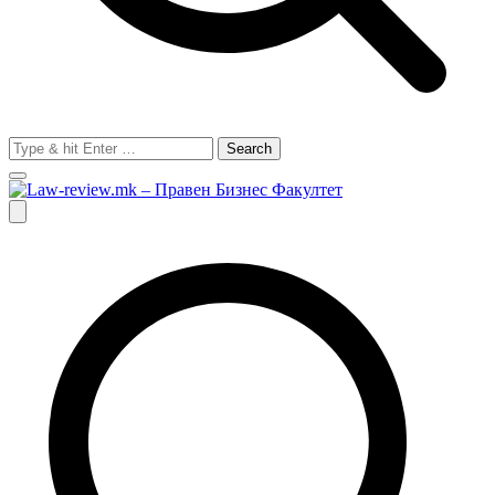
Search
for:
Law-review.mk – Правен Бизнес Факултет
Търговско, Гражданско и Процесуално право.