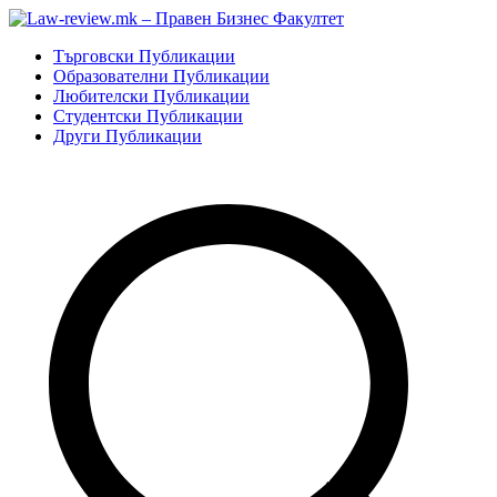
Skip
to
Law-review.mk – Правен Бизнес Факултет
Търговско, Гражданско и Процесуално право.
Търговски Публикации
content
Образователни Публикации
Любителски Публикации
Студентски Публикации
Други Публикации