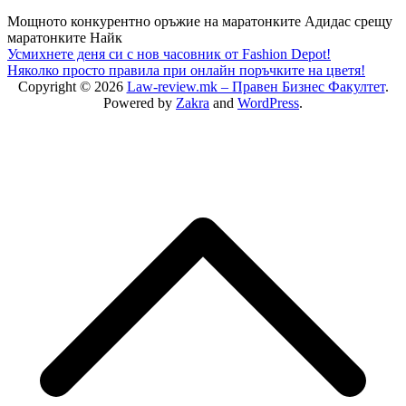
Мощното конкурентно оръжие на маратонките Адидас срещу
маратонките Найк
Post
Усмихнете деня си с нов часовник от Fashion Depot!
Няколко просто правила при онлайн поръчките на цветя!
navigation
Copyright © 2026
Law-review.mk – Правен Бизнес Факултет
.
Powered by
Zakra
and
WordPress
.
S
t
t