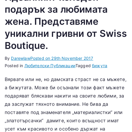
ес
подарък за любимата
жена. Представяме
Ф
уникални гривни от Swiss
ак
Boutique.
ул
By
Darewlaw
Posted on
29th November 2017
Posted in
Любителски Публикации
Tagged
бижута
те
Вярвате или не, но дамската страст не са мъжете,
т
а бижутата. Може би осъзнали този факт мъжете
подаряват бляскави накити на своите любими, за
да заслужат тяхното внимание. Не бива да
поставяте под знаменателя „материалистки“ или
„златотърсачки“ дамите, които всъщност имат
усет към красивото и особено държат на