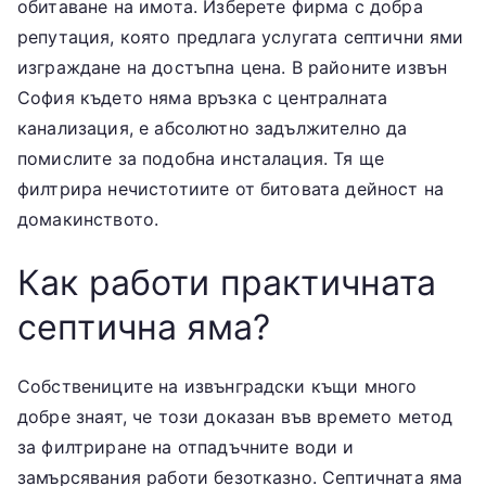
обитаване на имота. Изберете фирма с добра
ес
репутация, която предлага услугата септични ями
изграждане на достъпна цена. В районите извън
Ф
София където няма връзка с централната
канализация, е абсолютно задължително да
ак
помислите за подобна инсталация. Тя ще
ул
филтрира нечистотиите от битовата дейност на
домакинството.
те
Как работи практичната
т
септична яма?
Собствениците на извънградски къщи много
добре знаят, че този доказан във времето метод
за филтриране на отпадъчните води и
замърсявания работи безотказно. Септичната яма