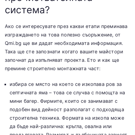
система?
Ако се интересувате през какви етапи преминава
изграждането на това полезно съоръжение, от
Qmi.bg ще ви дадат необходимата информация.
Така ще сте запознати когато вашите майстори
започнат да изпълняват проекта. Ето и как ще
премине строително монтажната част:
избира се място на което се изкопава ров за
септичната яма – това се случва с помощта на
мини багер. Фирмите, които се занимават с
подобен вид дейност разполагат с подходяща
строителна техника. Формата на изкопа може
да бъде най-различна: кръгла, овална или
продълговата. Размерът и дълбочината зависят