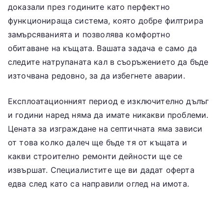
доказали през годините като перфектно
функционираща система, която добре филтрира
замърсяванията и позволява комфортно
обитаване на къщата. Вашата задача е само да
следите натрупаната кал в съоръжението да бъде
източвана редовно, за да избегнете аварии.
Експлоатационният период е изключително дълъг
и години наред няма да имате никакви проблеми.
Цената за изграждане на септичната яма зависи
от това колко далеч ще бъде тя от къщата и
какви строително ремонти дейности ще се
извършат. Специалистите ще ви дадат оферта
едва след като са направили оглед на имота.