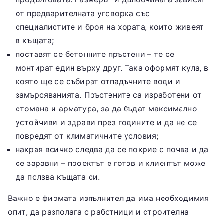
от предварителната уговорка със
специалистите и броя на хората, които живеят
в къщата;
поставят се бетонните пръстени – те се
монтират един върху друг. Така оформят кула, в
която ще се събират отпадъчните води и
замърсяванията. Пръстените са изработени от
стомана и арматура, за да бъдат максимално
устойчиви и здрави през годините и да не се
повредят от климатичните условия;
накрая всичко следва да се покрие с почва и да
се заравни – проектът е готов и клиентът може
да ползва къщата си.
Важно е фирмата изпълнител да има необходимия
опит, да разполага с работници и строителна