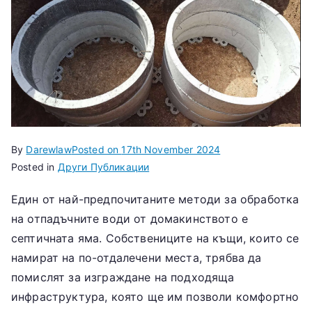
m
k
–
П
ра
By
Darewlaw
Posted on
17th November 2024
Posted in
Други Публикации
ве
Един от най-предпочитаните методи за обработка
н
на отпадъчните води от домакинството е
септичната яма. Собствениците на къщи, които се
Би
намират на по-отдалечени места, трябва да
помислят за изграждане на подходяща
зн
инфраструктура, която ще им позволи комфортно