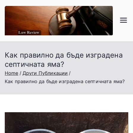
Skip
to
content
La
Търго
вско,
w
Гражд
анско
Как правилно да бъде изградена
-
и
септичната яма?
Проце
re
Home
Други Публикации
суалн
Как правилно да бъде изградена септичната яма?
о
vi
право.
e
w.