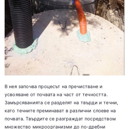
В нея започва процесът на пречистване и
усвояване от почвата на част от течността.
Замърсяванията се разделят на твърди и течни,
като течните преминават в различни слоеве на
почвата. Твърдите се разграждат посредством
множество микроорганизми до по-дребни