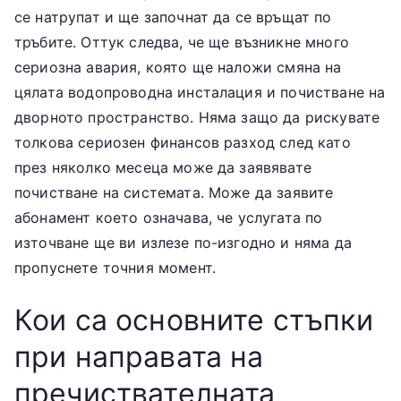
се натрупат и ще започнат да се връщат по
тръбите. Оттук следва, че ще възникне много
сериозна авария, която ще наложи смяна на
цялата водопроводна инсталация и почистване на
дворното пространство. Няма защо да рискувате
толкова сериозен финансов разход след като
през няколко месеца може да заявявате
почистване на системата. Може да заявите
абонамент което означава, че услугата по
източване ще ви излезе по-изгодно и няма да
пропуснете точния момент.
Кои са основните стъпки
при направата на
пречиствателната