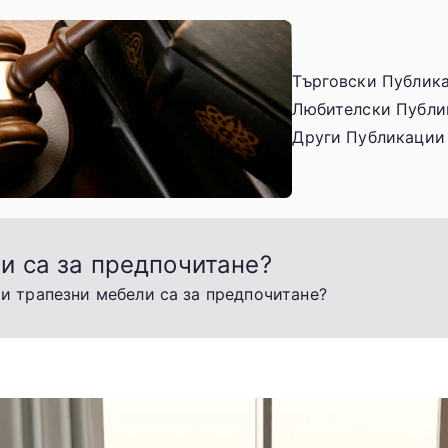
Търговски Публик
Любителски Публи
Law-rev
Търговско, Гражда
Други Публикации
Бизнес
и са за предпочитане?
и трапезни мебели са за предпочитане?