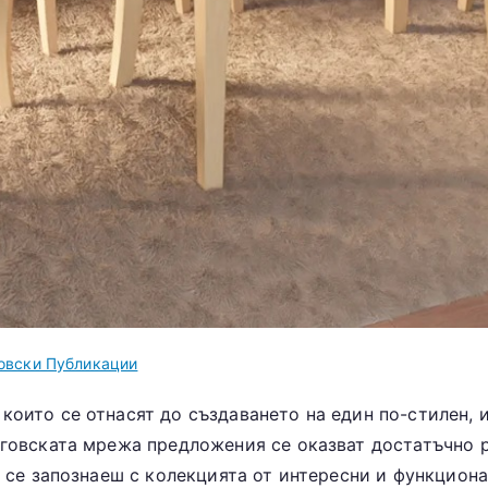
овски Публикации
които се отнасят до създаването на един по-стилен, 
рговската мрежа предложения се оказват достатъчно р
 се запознаеш с колекцията от интересни и функциона