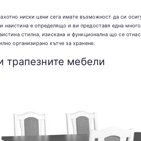
ахотно ниски цени сега имате възможност да си осиг
 наистина е определящо и ви предоставя една много 
аистина стилна, изискана и функционална що се отнас
илно организирано кътче за хранене.
и трапезните мебели