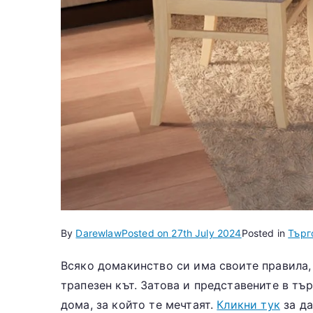
By
Darewlaw
Posted on
27th July 2024
Posted in
Търг
Всяко домакинство си има своите правила, 
трапезен кът. Затова и представените в тъ
дома, за който те мечтаят.
Кликни тук
за да