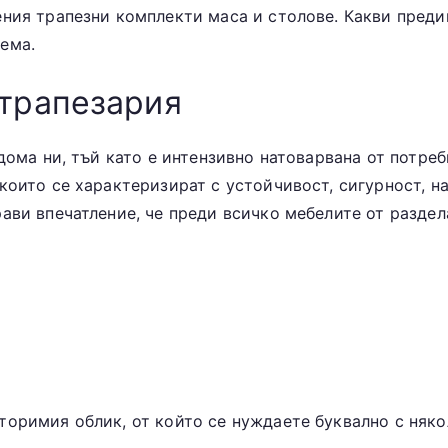
ения трапезни комплекти маса и столове. Какви пред
ема.
 трапезария
дома ни, тъй като е интензивно натоварвана от потреб
които се характеризират с устойчивост, сигурност, н
ави впечатление, че преди всичко мебелите от раздела
торимия облик, от който се нуждаете буквално с няк