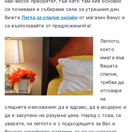
най-висок приоритет, тъй като там ние основно
си почиваме и събираме сили за утрешния ден.
Вижте
Легла за спалня онлайн
от магазин Венус и
се възползвайте от предложенията!
Леглото,
което
имате във
Вашата
спалня,
трябва да
отговаря
на
следните изисквания: да е здраво, да е модерно и
да е закупено на разумна цена. Наред с това, се
уверете, че леглото е с подходящите за Вас и
Вашето семейство размери, за да се чувстват