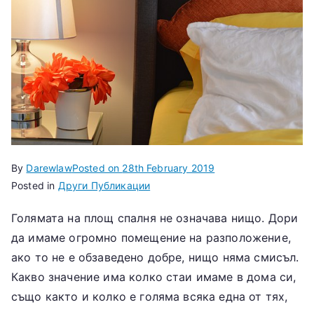
m
k
–
П
ра
By
Darewlaw
Posted on
28th February 2019
ве
Posted in
Други Публикации
н
Голямата на площ спалня не означава нищо. Дори
да имаме огромно помещение на разположение,
Би
ако то не е обзаведено добре, нищо няма смисъл.
Какво значение има колко стаи имаме в дома си,
зн
също както и колко е голяма всяка една от тях,