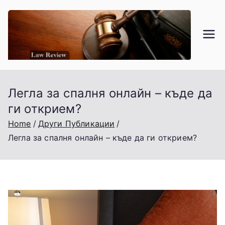
Skip
to
content
La
Търго
вско,
w
Гражд
анско
Легла за спалня онлайн – къде да
-
и
ги открием?
Проце
re
Home
Други Публикации
суалн
Легла за спалня онлайн – къде да ги открием?
о
vi
право.
e
w.