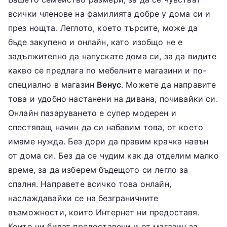
всички членове на фамилията добре у дома си и
през нощта. Леглото, което търсите, може да
бъде закупено и онлайн, като изобщо не е
задължително да напускате дома си, за да видите
какво се предлага по мебелните магазини и по-
специално в магазин
Венус
. Можете да направите
това и удобно настанени на дивана, почивайки си.
Онлайн пазаруването е супер модерен и
спестяващ начин да си набавим това, от което
имаме нужда. Без дори да правим крачка навън
от дома си. Без да се чудим как да отделим малко
време, за да изберем бъдещото си легло за
спалня. Направете всичко това онлайн,
наслаждавайки се на безграничните
възможности, които Интернет ни предоставя.
Които ни биват предоставени и от магазин за