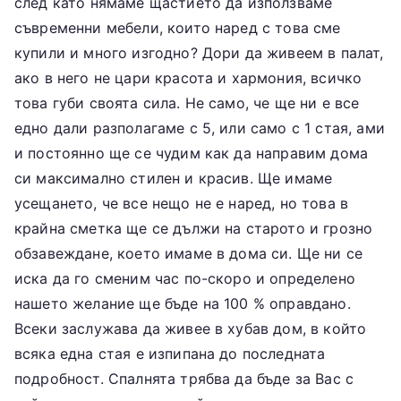
след като нямаме щастието да използваме
ес
съвременни мебели, които наред с това сме
купили и много изгодно? Дори да живеем в палат,
Ф
ако в него не цари красота и хармония, всичко
това губи своята сила. Не само, че ще ни е все
ак
едно дали разполагаме с 5, или само с 1 стая, ами
и постоянно ще се чудим как да направим дома
ул
си максимално стилен и красив. Ще имаме
те
усещането, че все нещо не е наред, но това в
крайна сметка ще се дължи на старото и грозно
т
обзавеждане, което имаме в дома си. Ще ни се
иска да го сменим час по-скоро и определено
нашето желание ще бъде на 100 % оправдано.
Всеки заслужава да живее в хубав дом, в който
всяка една стая е изпипана до последната
подробност. Спалнята трябва да бъде за Вас с