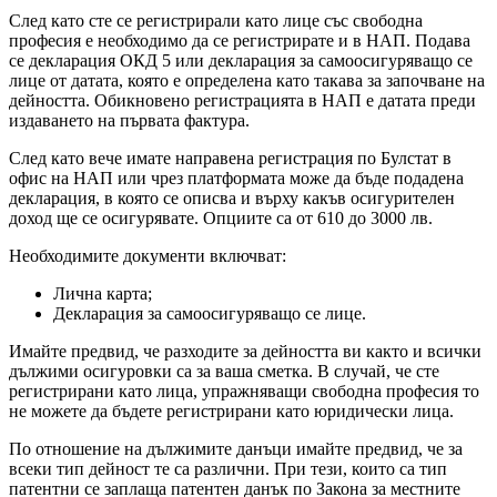
След като сте се регистрирали като лице със свободна
професия е необходимо да се регистрирате и в НАП. Подава
се декларация ОКД 5 или декларация за самоосигуряващо се
лице от датата, която е определена като такава за започване на
дейността. Обикновено регистрацията в НАП е датата преди
издаването на първата фактура.
След като вече имате направена регистрация по Булстат в
офис на НАП или чрез платформата може да бъде подадена
декларация, в която се описва и върху какъв осигурителен
доход ще се осигурявате. Опциите са от 610 до 3000 лв.
Необходимите документи включват:
Лична карта;
Декларация за самоосигуряващо се лице.
Имайте предвид, че разходите за дейността ви както и всички
дължими осигуровки са за ваша сметка. В случай, че сте
регистрирани като лица, упражняващи свободна професия то
не можете да бъдете регистрирани като юридически лица.
По отношение на дължимите данъци имайте предвид, че за
всеки тип дейност те са различни. При тези, които са тип
патентни се заплаща патентен данък по Закона за местните