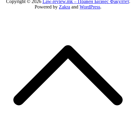
Copyright © 2026
Law-review.mk – Правен Бизнес Факултет
.
Powered by
Zakra
and
WordPress
.
S
t
t