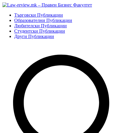
Skip
to
Law-review.mk – Правен Бизнес Факултет
Търговско, Гражданско и Процесуално право.
Търговски Публикации
content
Образователни Публикации
Любителски Публикации
Студентски Публикации
Други Публикации