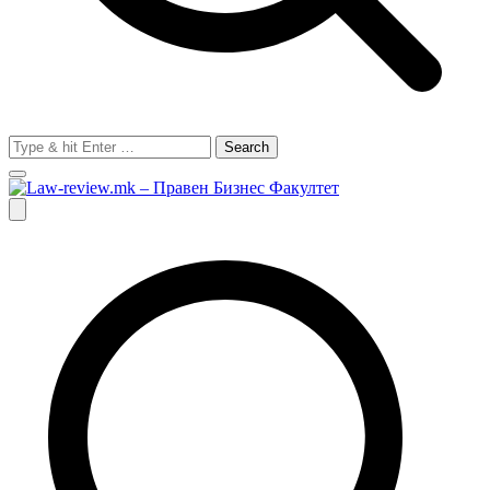
Search
for:
Law-review.mk – Правен Бизнес Факултет
Търговско, Гражданско и Процесуално право.