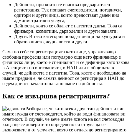
Дейности, при които се изисква предварителен
регистрация. Тук попадат счетоводители, нотариуси,
одитори и други лица, които предоставят даден вид
административна услуга;
Дейности, които се облагат с патентен данък. Това са
фризьори, козметици, дърводелци и други занаяти;
Други. В тази категория попадат дейци на културата и
образованието, журналисти и други.
Сама по себе си регистрацията като лице, упражняващо
свободна професия или популярно още като фриилансър е
физическо лице, което е специалист и се дефинира като такова
в Агенцията по вписванията, в НАП или в общината в
случай, че дейността е патентна. Това, което е необходимо да
имате предвид е, че самата дейност се регистрира в НАП до
седем дни от началото на започване на дейността.
Как се извършва регистрацията?
Разбира се, че като всеки друг тип дейност и вие
имате нужда от счетоводител, който да води финансовата ви
отчетност. В случай, че вече имате яснота на коя счетоводна
къща ще се доверите то определено си струва да се
възползвате и от услугата, която се отнася до регистрирането