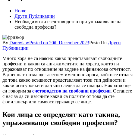
Home
Други Публикации
Необходимо ли е счетоводство при упражняване на
свободна професия?
By
Darewlaw
Posted on
20th December 2023
Posted in
Други
Публикации
Много хора не са наясно какво представляват свободните
професии и какви са ангажиментите на хората, които ги
упражняват по отношение на водене на финансова отчетност.
В днешната тема ще засегнем именно въпроса, който се отнася
до това какво всъщност представляват този тип дейности и
какви осигуровки и данъци следва да се плащат. Накратко ще
си говорим за
счетоводство на свободни професии
. Останете
с нас за да си изясните какви са ползите от това да сте
фриилансър или самоосигуряващо се лице.
Кои лица се определят като такива,
упражняващи свободни професии?