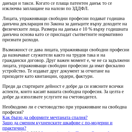
данъци и такси. Когато се плаща патентен данък то се
изключва заплащане на налози по ЗДДФЛ.
Лицата, упражняващи свободни професии подават годишна
данъчна декларация по Закона за данъците върху доходите на
физическите лица. Размера на данъка е 10 % върху годишната
данъчна основа като се приспадат съответните нормативно
признати разходи.
Възможност се дава лицата, упражняващи свободни професии
да назначават служители както на трудов така и на
граждански договор. Друг важен момент е, че не са задължени
лицата, упражняващи свободни професии да имат фискално
устройство. Те издават друг документ за отчитане на
приходите като квитанции, ордери, фактури.
Преди да стартирате дейност е добре да си изясните всички
аспекти, които касаят вашата свободна професия. За целта е
добре да използвате услугите на счетоводител.
Необходимо ли е счетоводство при упражняване на свободна
професия?
Post
Как бързо да оформите мечтаната спалня?
Защо да сменим кухненските шкафове с по-модерни и
navigation
практични?