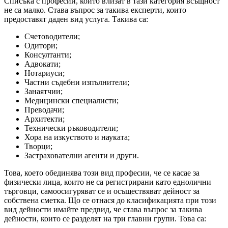
Списъка с професии, които влизат в тази категория всъщност
не са малко. Става въпрос за такива експерти, които
предоставят даден вид услуга. Такива са:
Счетоводители;
Одитори;
Консултанти;
Адвокати;
Нотариуси;
Частни съдебни изпълнители;
Занаятчии;
Медицински специалисти;
Преводачи;
Архитекти;
Технически ръководители;
Хора на изкуството и науката;
Творци;
Застрахователни агенти и други.
Това, което обединява този вид професии, че се касае за
физически лица, които не са регистрирани като еднолични
търговци, самоосигуряват се и осъществяват дейност за
собствена сметка. Що се отнася до класификацията при този
вид дейности имайте предвид, че става въпрос за такива
дейности, които се разделят на три главни групи. Това са: