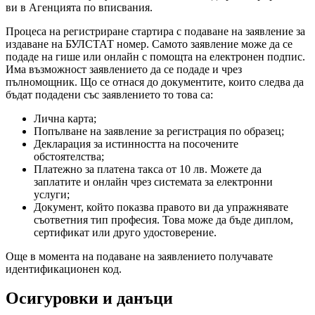
ви в Агенцията по вписвания.
Процеса на регистриране стартира с подаване на заявление за
издаване на БУЛСТАТ номер. Самото заявление може да се
подаде на гише или онлайн с помощта на електронен подпис.
Има възможност заявлението да се подаде и чрез
пълномощник. Що се отнася до документите, които следва да
бъдат подадени със заявлението то това са:
Лична карта;
Попълване на заявление за регистрация по образец;
Декларация за истинността на посочените
обстоятелства;
Платежно за платена такса от 10 лв. Можете да
заплатите и онлайн чрез системата за електронни
услуги;
Документ, който показва правото ви да упражнявате
съответния тип професия. Това може да бъде диплом,
сертификат или друго удостоверение.
Още в момента на подаване на заявлението получавате
идентификационен код.
Осигуровки и данъци